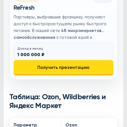
ReFresh
Партнёры, выбравшие франшизу, получают
доступ к быстрорастущему рынку быстрого
питания. В нашей сети
48 микромаркетов
самообслуживания
с готовой едой и
напитками. Наше сотрудничество с крупными
Доход в месяц
брендами, такими как
Яндекс
,
ВкусВилл
и
1 000 000 ₽
Сбербанк
, обеспечивает
высокую
узнаваемость
. Для старта предоставляется
Получить презентацию
все необходимое оборудование, а запуск
занимает всего
15 дней
. Рынок микромаркетов
растет на
12% ежегодно
, благодаря спросу на
удобные решения в местах высокой
Таблица: Ozon, Wildberries и
проходимости.
Яндекс Маркет
Параметр
Ozon