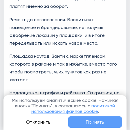
платят именно за оборот.
Ремонт до согласования. Вложиться в
помещение и брендирование, не получив
одобрение локации у площадки, и в итоге
переделывать или искать новое место.
Площадка наугад. Зайти с маркетплейсом,
которого в районе и так в избытке, вместо того
чтобы посмотреть, чьих пунктов как раз не
хватает.
Недооценка штрафов и рейтинга. Открыться, не
Мы используем аналитические cookie. Нажимая
заложив в экономику удержания, штрафы и
кнопку "Принять", я соглашаюсь с
политикой
провал рейтинга в первые месяцы, пока
использования файлов cookie
.
сотрудники только учатся.
Отклонить
Принять
Нет подушки. Рассчитывать на полный доход с