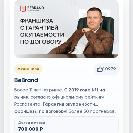
10979
ФРАНШИЗА
BeBrand
Более 11 лет на рынке.
С 2019 года №1 на
рынке
, согласно официальному рейтингу
Роспатента.
Гарантия окупаемости
франшизы по договору!
Более 50 партнёров,
многие успешно работают по франшизе по 7-8
Доход в месяц
лет (по вашему запросу предоставим контакты
700 000 ₽
партнёров). Готовая бизнес-система, вам не