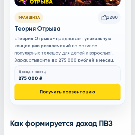
1280
ФРАНШИЗА
Теория Отрыва
«Теория Отрыва»
предлагает
уникальную
концепцию развлечений
по мотивам
популярных телешоу для детей и взрослых!
Зарабатывайте
до 275 000 рублей в месяц
,
организуя яркие мероприятия с высоким
Доход в месяц
спросом на растущем рынке развлечений
275 000 ₽
России.
Мы обеспечиваем полный запуск,
онлайн-обучение, поддержку экспертов и
Получить презентацию
выездную команду для уверенного старта.
Присоединяйтесь к
«Теории Отрыва»
и
начните
успешный бизнес
уже сегодня!
Как формируется доход ПВЗ