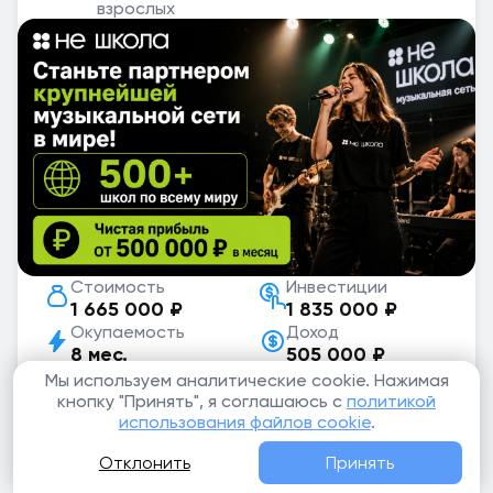
взрослых
Стоимость
Инвестиции
1 665 000 ₽
1 835 000 ₽
Окупаемость
Доход
8 мес.
505 000 ₽
Скачать бизнес-план
Мы используем аналитические cookie. Нажимая
кнопку "Принять", я соглашаюсь с
политикой
использования файлов cookie
.
«Не Школа» —
крупнейшая франшиза
музыкальных школ в России
для взрослых и
Отклонить
Принять
детей. Партнёр получает бренд, методики