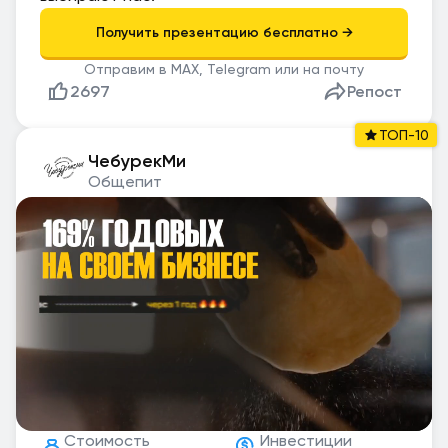
Отправим в MAX, Telegram или на почту
2697
Репост
ТОП-10
ЧебурекМи
Общепит
Стоимость
Инвестиции