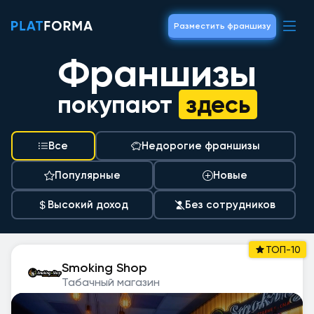
Разместить франшизу
Франшизы
покупают
здесь
Все
Недорогие франшизы
Популярные
Новые
Высокий доход
Без сотрудников
ТОП-10
Smoking Shop
Табачный магазин