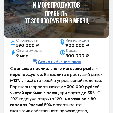
Стоимость
Инвестиции
590 000 ₽
900 000 ₽
Окупаемость
Доход
9 мес.
300 000 ₽
Скачать бизнес-план
Франшиза премиального магазина рыбы и
морепродуктов.
Вы входите в растущий рынок
(+
12% в год
) с готовой и управляемой моделью.
Партнёры зарабатывают
от 300 000 рублей
чистой прибыли в месяц
при марже
до 35%
. С
2021 года уже открыто
120+ магазинов в 80
городах России!
50% ассортимента —
эксклюзив собственного производства,