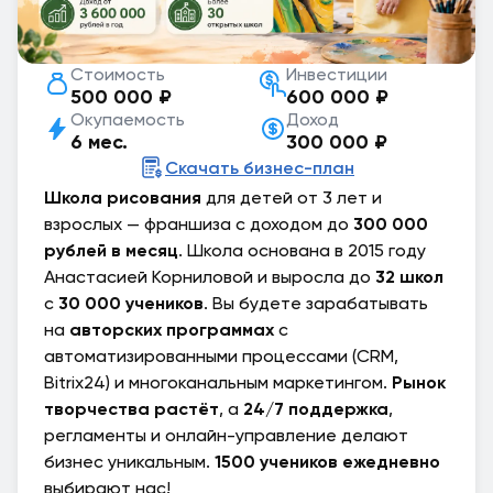
Стоимость
Инвестиции
500 000 ₽
600 000 ₽
Окупаемость
Доход
6 мес.
300 000 ₽
Скачать бизнес-план
Школа рисования
для детей от 3 лет и
взрослых — франшиза с доходом до
300 000
рублей в месяц
. Школа основана в 2015 году
Анастасией Корниловой и выросла до
32 школ
с
30 000 учеников
. Вы будете зарабатывать
на
авторских программах
с
автоматизированными процессами (CRM,
Bitrix24) и многоканальным маркетингом.
Рынок
творчества растёт
, а
24/7 поддержка
,
регламенты и онлайн-управление делают
бизнес уникальным.
1500 учеников ежедневно
выбирают нас!