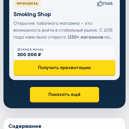
7068
ФРАНШИЗА
Smoking Shop
Открытие табачного магазина – это
возможность войти в стабильный рынок
.
С 2015
года нами было открыто
1250+ магазинов
по
России и СНГ. Наши франчайзи получают
до
Доход в месяц
300 000 рублей ежемесячной прибыли
300 000 ₽
благодаря высокой наценке на товар –
до
400%
. Рынок табачных изделий, вне
Получить презентацию
зависимости от ситуации на рынке,
продолжает рост и, по данным аналитиков,
к
2031 году увеличится на 15%
. Мы
обеспечиваем вас обучением, поставками и
Показать ещё
дизайном. Запустите магазин по проверенной
модели и начните получать доход с первых
месяцев работы!
Содержание