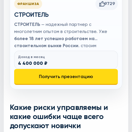
9729
ФРАНШИЗА
СТРОИТЕЛЬ
СТРОИТЕЛЬ
— надежный партнер с
многолетним опытом в строительстве. Уже
более 18 лет
успешно работаем на
строительном рынке России
, строим
экологичные дома. Вы будете зарабатывать
Доход в месяц
до 4 400 000 рублей ежемесячно
с
нашими
4 400 000 ₽
технологиями и маркетингом
.
Гарантия
прибыли прописана в договоре
, обеспечивая
Получить презентацию
уверенный старт. Текущие тенденции
развития рынка недвижимости и строительства
создают благоприятные условия для
стабильного финансового результата.
Какие риски управляемы и
какие ошибки чаще всего
допускают новички