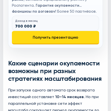
Роспатента.
Гарантия окупаемости
франшизы по договору!
Более 50 партнёров,
многие успешно работают по франшизе по 7-8
Доход в месяц
лет (по вашему запросу предоставим контакты
700 000 ₽
партнёров). Готовая бизнес-система, вам не
придётся изобретать велосипед. Бизнес
Получить презентацию
приносит прибыль, даже если вы активно не
участвуете в операционной деятельности.
Возможность начать бизнес, не увольняясь с
работы и не прекращая текущей
Какие сценарии окупаемости
деятельности.
возможны при разных
стратегиях масштабирования
При запуске одного автомата срок возврата
инвестиций составляет
10–14 месяцев
. Но при
параллельной установке сети эффект
масштаба сокращает период окупаемости до