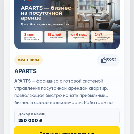
3952
ФРАНШИЗА
APARTS
APARTS
— франшиза с готовой системой
управления посуточной арендой квартир,
позволяющая быстро начать прибыльный
бизнес в сфере недвижимости. Работаем по
модели субаренды: арендуем квартиры у
Доход в месяц
собственников или риелторов и сдаём их на
250 000 ₽
короткий срок по более высокой цене.
Франшиза включает обучение, поддержку и
Получить презентацию