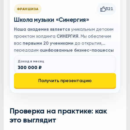
321
ФРАНШИЗА
Школа музыки «Синергия»
Наша академия является
уникальным детским
проектом холдинга
СИНЕРГИЯ
. Мы обеспечим
вас
первыми 20 учениками
до открытия,
передадим
оцифрованные бизнес-процессы
и простую схему управления, доступную даже
Доход в месяц
новичкам в бизнесе. Мы гарантируем вам
300 000 ₽
прибыль с первого месяца
и рентабельность
43–60%
. А благодаря команде маркетологов и
Получить презентацию
поддержке на всех этапах запуска, мы
сделаем запуск вашего бизнеса максимально
лёгким и комфортным.
Проверка на практике: как
это выглядит